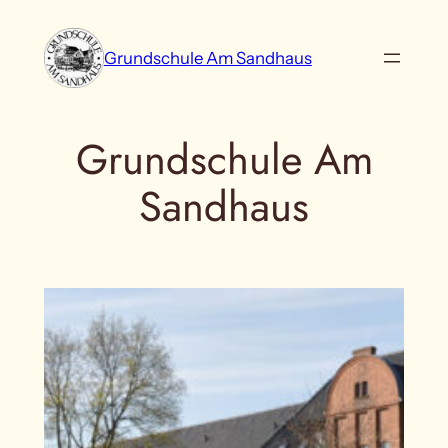
Zum
Inhalt
Grundschule Am Sandhaus
springen
Grundschule Am
Sandhaus