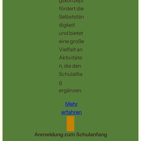
gskonzept
fördert die
Selbststän
digkeit
und bietet
eine große
Vielfalt an
Aktivitäte
n, die den
Schulallta
g
ergänzen.
Mehr
erfahren
Anmeldung zum Schulanfang