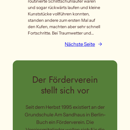
routinierte Schlittschuhläufer waren
und sogar rückwärts laufen und kleine
Kunststücke vollführen konnten,
standen andere zum ersten Mal auf
den Kufen, machten aber sehr schnell
Fortschritte. Bei Traumwetter und…
Nächste Seite
→
Der Förderverein
stellt sich vor
Seit dem Herbst 1995 existiert an der
Grundschule Am Sandhaus in Berlin-
Buch ein Förderverein. Die
Vereinsmitglieder wollen sich für die