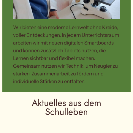
Wir bieten eine moderne Lernwelt ohne Kreide,
voller Entdeckungen. In jedem Unterrichtsraum
arbeiten wir mit neuen digitalen Smartboards
und können zusätzlich Tablets nutzen, die
Lernen sichtbar und flexibel machen.
Gemeinsam nutzen wir Technik, um Neugier zu
stärken, Zusammenarbeit zu fördern und
individuelle Stärken zu entfalten.
Aktuelles aus dem
Schulleben