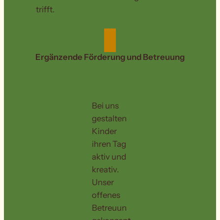
trifft.
Ergänzende Förderung und Betreuung
Bei uns
gestalten
Kinder
ihren Tag
aktiv und
kreativ.
Unser
offenes
Betreuun