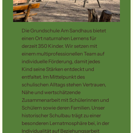
Die Grundschule Am Sandhaus bietet
einen Ort naturnahen Lernens für
derzeit 350 Kinder. Wir setzen mit
einem multiprofessionellen Team auf
individuelle Förderung, damit jedes
Kind seine Stärken entdeckt und
entfaltet. Im Mittelpunkt des
schulischen Alltags stehen Vertrauen,
Nähe und wertschätzende
Zusammenarbeit mit Schülerinnen und
Schülern sowie deren Familien. Unser
historischer Schulbau trägt zu einer
besonderen Lernatmosphäre bei, in der
Individualität auf Beziehungsarbeit